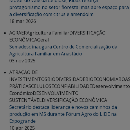
Motor do Vale da Celulose, Ribas reforça
protagonismo no setor florestal mas abre espaço para
a diversificação com citrus e amendoim
18 mar 2026
AGRAER
Agricultura Familiar
DIVERSIFICAÇÃO
ECONÔMICA
Geral
Semadesc inaugura Centro de Comercialização da
Agricultura Familiar em Anastácio
03 nov 2025
ATRAÇÃO DE
INVESTIMENTOS
BIODIVERSIDADE
BIOECONOMIA
BOA
PRÁTICAS
CELULOSE
CONFIABILIDADE
Desenvolvimento
Econômico
DESENVOLVIMENTO
SUSTENTÁVEL
DIVERSIFICAÇÃO ECONÔMICA
Secretário destaca liderança e novos caminhos da
produção em MS durante Fórum Agro do LIDE na
Expogrande
10 abr 2025