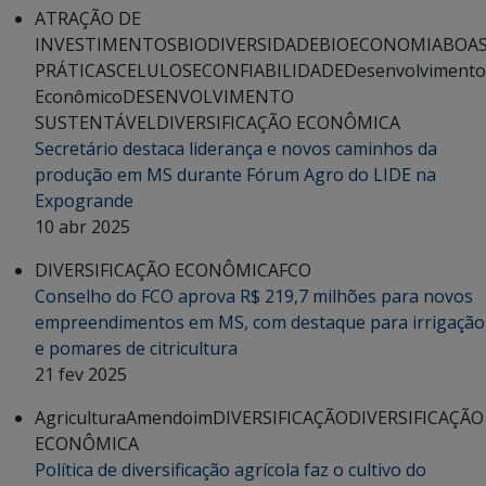
ATRAÇÃO DE
INVESTIMENTOS
BIODIVERSIDADE
BIOECONOMIA
BOA
PRÁTICAS
CELULOSE
CONFIABILIDADE
Desenvolvimento
Econômico
DESENVOLVIMENTO
SUSTENTÁVEL
DIVERSIFICAÇÃO ECONÔMICA
Secretário destaca liderança e novos caminhos da
produção em MS durante Fórum Agro do LIDE na
Expogrande
10 abr 2025
DIVERSIFICAÇÃO ECONÔMICA
FCO
Conselho do FCO aprova R$ 219,7 milhões para novos
empreendimentos em MS, com destaque para irrigação
e pomares de citricultura
21 fev 2025
Agricultura
Amendoim
DIVERSIFICAÇÃO
DIVERSIFICAÇÃO
ECONÔMICA
Política de diversificação agrícola faz o cultivo do