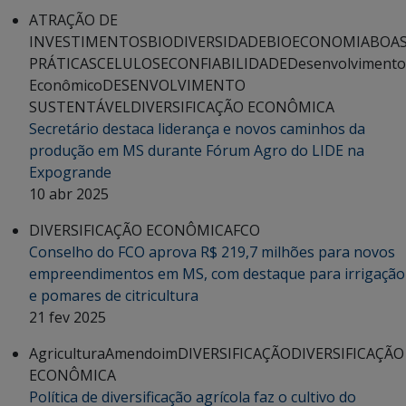
ATRAÇÃO DE
INVESTIMENTOS
BIODIVERSIDADE
BIOECONOMIA
BOA
PRÁTICAS
CELULOSE
CONFIABILIDADE
Desenvolvimento
Econômico
DESENVOLVIMENTO
SUSTENTÁVEL
DIVERSIFICAÇÃO ECONÔMICA
Secretário destaca liderança e novos caminhos da
produção em MS durante Fórum Agro do LIDE na
Expogrande
10 abr 2025
DIVERSIFICAÇÃO ECONÔMICA
FCO
Conselho do FCO aprova R$ 219,7 milhões para novos
empreendimentos em MS, com destaque para irrigação
e pomares de citricultura
21 fev 2025
Agricultura
Amendoim
DIVERSIFICAÇÃO
DIVERSIFICAÇÃO
ECONÔMICA
Política de diversificação agrícola faz o cultivo do