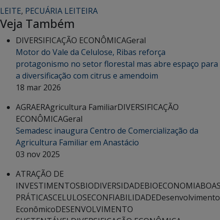
LEITE
,
PECUÁRIA LEITEIRA
Veja Também
DIVERSIFICAÇÃO ECONÔMICA
Geral
Motor do Vale da Celulose, Ribas reforça
protagonismo no setor florestal mas abre espaço para
a diversificação com citrus e amendoim
18 mar 2026
AGRAER
Agricultura Familiar
DIVERSIFICAÇÃO
ECONÔMICA
Geral
Semadesc inaugura Centro de Comercialização da
Agricultura Familiar em Anastácio
03 nov 2025
ATRAÇÃO DE
INVESTIMENTOS
BIODIVERSIDADE
BIOECONOMIA
BOA
PRÁTICAS
CELULOSE
CONFIABILIDADE
Desenvolvimento
Econômico
DESENVOLVIMENTO