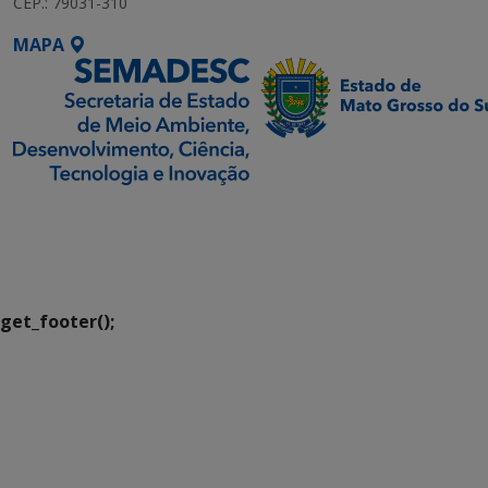
CEP.: 79031-310
MAPA
SETDIG | Secretaria-
Executiva de
Transformação Digital
get_footer();