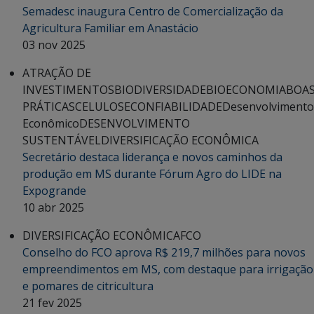
Semadesc inaugura Centro de Comercialização da
Agricultura Familiar em Anastácio
03 nov 2025
ATRAÇÃO DE
INVESTIMENTOS
BIODIVERSIDADE
BIOECONOMIA
BOA
PRÁTICAS
CELULOSE
CONFIABILIDADE
Desenvolvimento
Econômico
DESENVOLVIMENTO
SUSTENTÁVEL
DIVERSIFICAÇÃO ECONÔMICA
Secretário destaca liderança e novos caminhos da
produção em MS durante Fórum Agro do LIDE na
Expogrande
10 abr 2025
DIVERSIFICAÇÃO ECONÔMICA
FCO
Conselho do FCO aprova R$ 219,7 milhões para novos
empreendimentos em MS, com destaque para irrigação
e pomares de citricultura
21 fev 2025