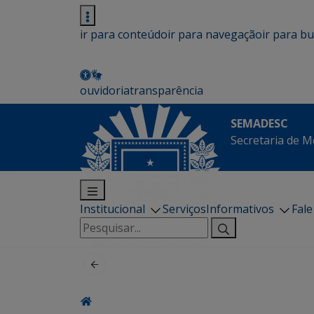
ir para conteúdo
ir para navegação
ir para b
ouvidoria
transparência
SEMADESC
Secretaria de M
Institucional
Serviços
Informativos
Fal
Pesquisar
por: