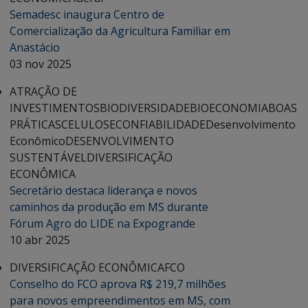
Semadesc inaugura Centro de
Comercialização da Agricultura Familiar em
Anastácio
03 nov 2025
ATRAÇÃO DE
INVESTIMENTOS
BIODIVERSIDADE
BIOECONOMIA
BOAS
PRÁTICAS
CELULOSE
CONFIABILIDADE
Desenvolvimento
Econômico
DESENVOLVIMENTO
SUSTENTÁVEL
DIVERSIFICAÇÃO
ECONÔMICA
Secretário destaca liderança e novos
caminhos da produção em MS durante
Fórum Agro do LIDE na Expogrande
10 abr 2025
DIVERSIFICAÇÃO ECONÔMICA
FCO
Conselho do FCO aprova R$ 219,7 milhões
para novos empreendimentos em MS, com