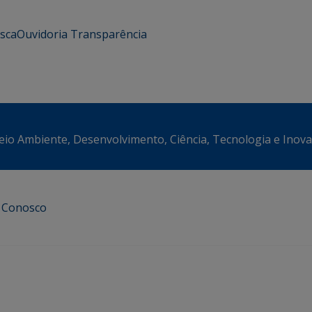
usca
Ouvidoria
Transparência
eio Ambiente, Desenvolvimento, Ciência, Tecnologia e Inov
e Conosco