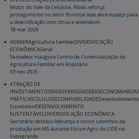
Motor do Vale da Celulose, Ribas reforça
protagonismo no setor florestal mas abre espaço para
a diversificação com citrus e amendoim
18 mar 2026
AGRAER
Agricultura Familiar
DIVERSIFICAÇÃO
ECONÔMICA
Geral
Semadesc inaugura Centro de Comercialização da
Agricultura Familiar em Anastácio
03 nov 2025
ATRAÇÃO DE
INVESTIMENTOS
BIODIVERSIDADE
BIOECONOMIA
BOA
PRÁTICAS
CELULOSE
CONFIABILIDADE
Desenvolvimento
Econômico
DESENVOLVIMENTO
SUSTENTÁVEL
DIVERSIFICAÇÃO ECONÔMICA
Secretário destaca liderança e novos caminhos da
produção em MS durante Fórum Agro do LIDE na
Expogrande