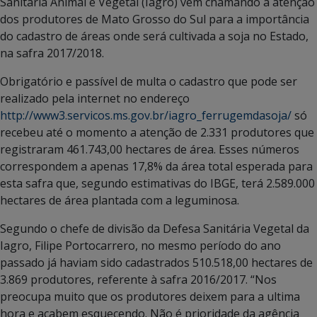
Sanitária Animal e Vegetal (Iagro) vem chamando a atenção
dos produtores de Mato Grosso do Sul para a importância
do cadastro de áreas onde será cultivada a soja no Estado,
na safra 2017/2018.
Obrigatório e passível de multa o cadastro que pode ser
realizado pela internet no endereço
http://www3.servicos.ms.gov.br/iagro_ferrugemdasoja/
só
recebeu até o momento a atenção de 2.331 produtores que
registraram 461.743,00 hectares de área. Esses números
correspondem a apenas 17,8% da área total esperada para
esta safra que, segundo estimativas do IBGE, terá 2.589.000
hectares de área plantada com a leguminosa.
Segundo o chefe de divisão da Defesa Sanitária Vegetal da
Iagro, Filipe Portocarrero, no mesmo período do ano
passado já haviam sido cadastrados 510.518,00 hectares de
3.869 produtores, referente à safra 2016/2017. “Nos
preocupa muito que os produtores deixem para a ultima
hora e acabem esquecendo. Não é prioridade da agência