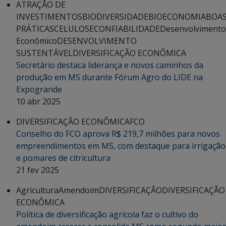
ATRAÇÃO DE
INVESTIMENTOS
BIODIVERSIDADE
BIOECONOMIA
BOA
PRÁTICAS
CELULOSE
CONFIABILIDADE
Desenvolvimento
Econômico
DESENVOLVIMENTO
SUSTENTÁVEL
DIVERSIFICAÇÃO ECONÔMICA
Secretário destaca liderança e novos caminhos da
produção em MS durante Fórum Agro do LIDE na
Expogrande
10 abr 2025
DIVERSIFICAÇÃO ECONÔMICA
FCO
Conselho do FCO aprova R$ 219,7 milhões para novos
empreendimentos em MS, com destaque para irrigação
e pomares de citricultura
21 fev 2025
Agricultura
Amendoim
DIVERSIFICAÇÃO
DIVERSIFICAÇÃO
ECONÔMICA
Política de diversificação agrícola faz o cultivo do