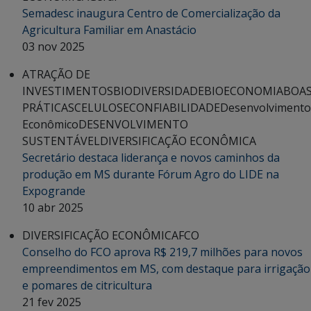
Semadesc inaugura Centro de Comercialização da
Agricultura Familiar em Anastácio
03 nov 2025
ATRAÇÃO DE
INVESTIMENTOS
BIODIVERSIDADE
BIOECONOMIA
BOA
PRÁTICAS
CELULOSE
CONFIABILIDADE
Desenvolvimento
Econômico
DESENVOLVIMENTO
SUSTENTÁVEL
DIVERSIFICAÇÃO ECONÔMICA
Secretário destaca liderança e novos caminhos da
produção em MS durante Fórum Agro do LIDE na
Expogrande
10 abr 2025
DIVERSIFICAÇÃO ECONÔMICA
FCO
Conselho do FCO aprova R$ 219,7 milhões para novos
empreendimentos em MS, com destaque para irrigação
e pomares de citricultura
21 fev 2025