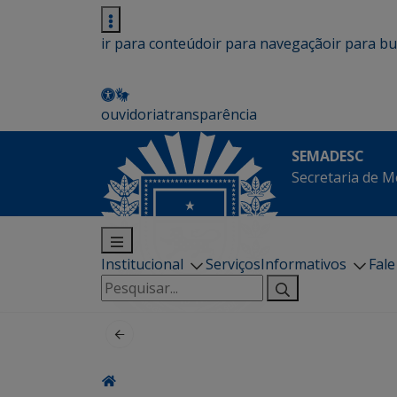
ir para conteúdo
ir para navegação
ir para b
ouvidoria
transparência
SEMADESC
Secretaria de M
Institucional
Serviços
Informativos
Fal
Pesquisar
por: