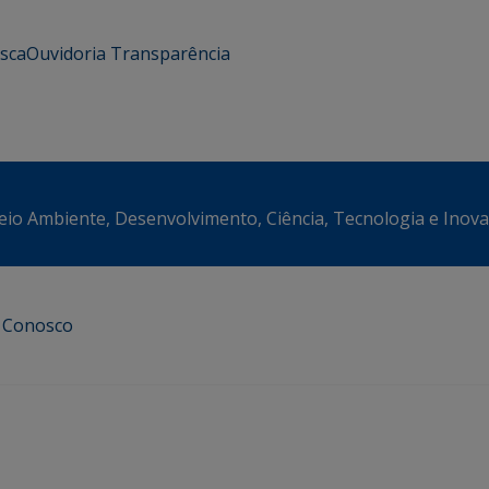
usca
Ouvidoria
Transparência
eio Ambiente, Desenvolvimento, Ciência, Tecnologia e Inov
e Conosco