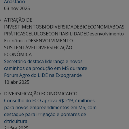
Anastácio
03 nov 2025
ATRAÇÃO DE
INVESTIMENTOS
BIODIVERSIDADE
BIOECONOMIA
BOAS
PRÁTICAS
CELULOSE
CONFIABILIDADE
Desenvolvimento
Econômico
DESENVOLVIMENTO
SUSTENTÁVEL
DIVERSIFICAÇÃO
ECONÔMICA
Secretário destaca liderança e novos
caminhos da produção em MS durante
Fórum Agro do LIDE na Expogrande
10 abr 2025
DIVERSIFICAÇÃO ECONÔMICA
FCO
Conselho do FCO aprova R$ 219,7 milhões
para novos empreendimentos em MS, com
destaque para irrigação e pomares de
citricultura
21 fev 2025