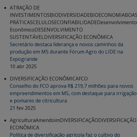
ATRAÇÃO DE
INVESTIMENTOS
BIODIVERSIDADE
BIOECONOMIA
BOA
PRÁTICAS
CELULOSE
CONFIABILIDADE
Desenvolvimento
Econômico
DESENVOLVIMENTO
SUSTENTÁVEL
DIVERSIFICAÇÃO ECONÔMICA
Secretário destaca liderança e novos caminhos da
produção em MS durante Fórum Agro do LIDE na
Expogrande
10 abr 2025
DIVERSIFICAÇÃO ECONÔMICA
FCO
Conselho do FCO aprova R$ 219,7 milhões para novos
empreendimentos em MS, com destaque para irrigação
e pomares de citricultura
21 fev 2025
Agricultura
Amendoim
DIVERSIFICAÇÃO
DIVERSIFICAÇÃO
ECONÔMICA
Política de diversificação agrícola faz o cultivo do