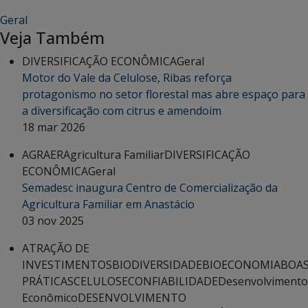
Geral
Veja Também
DIVERSIFICAÇÃO ECONÔMICA
Geral
Motor do Vale da Celulose, Ribas reforça
protagonismo no setor florestal mas abre espaço para
a diversificação com citrus e amendoim
18 mar 2026
AGRAER
Agricultura Familiar
DIVERSIFICAÇÃO
ECONÔMICA
Geral
Semadesc inaugura Centro de Comercialização da
Agricultura Familiar em Anastácio
03 nov 2025
ATRAÇÃO DE
INVESTIMENTOS
BIODIVERSIDADE
BIOECONOMIA
BOA
PRÁTICAS
CELULOSE
CONFIABILIDADE
Desenvolvimento
Econômico
DESENVOLVIMENTO