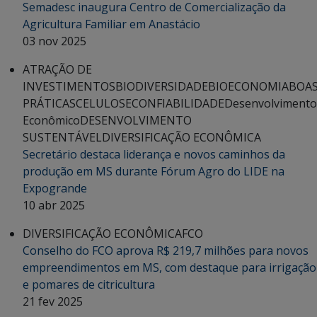
Semadesc inaugura Centro de Comercialização da
Agricultura Familiar em Anastácio
03 nov 2025
ATRAÇÃO DE
INVESTIMENTOS
BIODIVERSIDADE
BIOECONOMIA
BOA
PRÁTICAS
CELULOSE
CONFIABILIDADE
Desenvolvimento
Econômico
DESENVOLVIMENTO
SUSTENTÁVEL
DIVERSIFICAÇÃO ECONÔMICA
Secretário destaca liderança e novos caminhos da
produção em MS durante Fórum Agro do LIDE na
Expogrande
10 abr 2025
DIVERSIFICAÇÃO ECONÔMICA
FCO
Conselho do FCO aprova R$ 219,7 milhões para novos
empreendimentos em MS, com destaque para irrigação
e pomares de citricultura
21 fev 2025