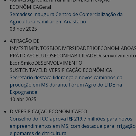
ECONÔMICA
Geral
Semadesc inaugura Centro de Comercialização da
Agricultura Familiar em Anastácio
03 nov 2025
ATRAÇÃO DE
INVESTIMENTOS
BIODIVERSIDADE
BIOECONOMIA
BOA
PRÁTICAS
CELULOSE
CONFIABILIDADE
Desenvolvimento
Econômico
DESENVOLVIMENTO
SUSTENTÁVEL
DIVERSIFICAÇÃO ECONÔMICA
Secretário destaca liderança e novos caminhos da
produção em MS durante Fórum Agro do LIDE na
Expogrande
10 abr 2025
DIVERSIFICAÇÃO ECONÔMICA
FCO
Conselho do FCO aprova R$ 219,7 milhões para novos
empreendimentos em MS, com destaque para irrigação
e pomares de citricultura