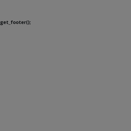
Executiva de
Transformação Digital
get_footer();