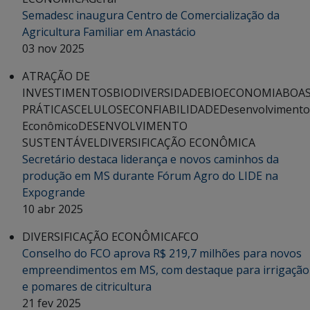
Semadesc inaugura Centro de Comercialização da
Agricultura Familiar em Anastácio
03 nov 2025
ATRAÇÃO DE
INVESTIMENTOS
BIODIVERSIDADE
BIOECONOMIA
BOA
PRÁTICAS
CELULOSE
CONFIABILIDADE
Desenvolvimento
Econômico
DESENVOLVIMENTO
SUSTENTÁVEL
DIVERSIFICAÇÃO ECONÔMICA
Secretário destaca liderança e novos caminhos da
produção em MS durante Fórum Agro do LIDE na
Expogrande
10 abr 2025
DIVERSIFICAÇÃO ECONÔMICA
FCO
Conselho do FCO aprova R$ 219,7 milhões para novos
empreendimentos em MS, com destaque para irrigação
e pomares de citricultura
21 fev 2025