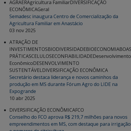
AGRAER
Agricultura Familiar
DIVERSIFICAÇÃO
ECONÔMICA
Geral
Semadesc inaugura Centro de Comercialização da
Agricultura Familiar em Anastácio
03 nov 2025
ATRAÇÃO DE
INVESTIMENTOS
BIODIVERSIDADE
BIOECONOMIA
BOA
PRÁTICAS
CELULOSE
CONFIABILIDADE
Desenvolvimento
Econômico
DESENVOLVIMENTO
SUSTENTÁVEL
DIVERSIFICAÇÃO ECONÔMICA
Secretário destaca liderança e novos caminhos da
produção em MS durante Fórum Agro do LIDE na
Expogrande
10 abr 2025
DIVERSIFICAÇÃO ECONÔMICA
FCO
Conselho do FCO aprova R$ 219,7 milhões para novos
empreendimentos em MS, com destaque para irrigação
e pomares de citricultura