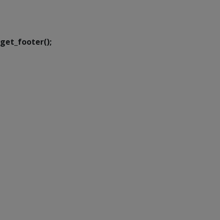
Executiva de
Transformação Digital
get_footer();