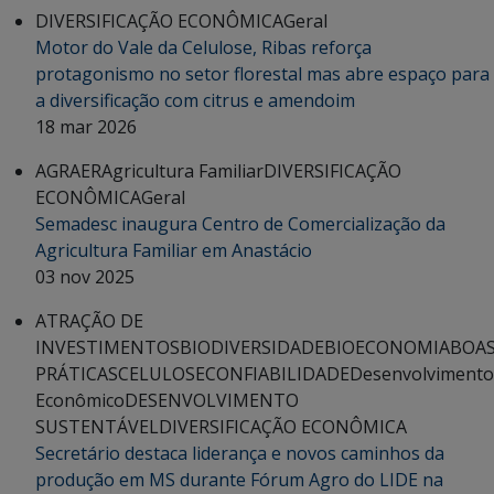
DIVERSIFICAÇÃO ECONÔMICA
Geral
Motor do Vale da Celulose, Ribas reforça
protagonismo no setor florestal mas abre espaço para
a diversificação com citrus e amendoim
18 mar 2026
AGRAER
Agricultura Familiar
DIVERSIFICAÇÃO
ECONÔMICA
Geral
Semadesc inaugura Centro de Comercialização da
Agricultura Familiar em Anastácio
03 nov 2025
ATRAÇÃO DE
INVESTIMENTOS
BIODIVERSIDADE
BIOECONOMIA
BOA
PRÁTICAS
CELULOSE
CONFIABILIDADE
Desenvolvimento
Econômico
DESENVOLVIMENTO
SUSTENTÁVEL
DIVERSIFICAÇÃO ECONÔMICA
Secretário destaca liderança e novos caminhos da
produção em MS durante Fórum Agro do LIDE na