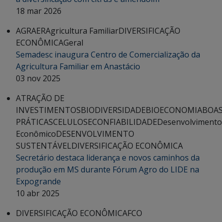
18 mar 2026
AGRAER
Agricultura Familiar
DIVERSIFICAÇÃO
ECONÔMICA
Geral
Semadesc inaugura Centro de Comercialização da
Agricultura Familiar em Anastácio
03 nov 2025
ATRAÇÃO DE
INVESTIMENTOS
BIODIVERSIDADE
BIOECONOMIA
BOA
PRÁTICAS
CELULOSE
CONFIABILIDADE
Desenvolvimento
Econômico
DESENVOLVIMENTO
SUSTENTÁVEL
DIVERSIFICAÇÃO ECONÔMICA
Secretário destaca liderança e novos caminhos da
produção em MS durante Fórum Agro do LIDE na
Expogrande
10 abr 2025
DIVERSIFICAÇÃO ECONÔMICA
FCO