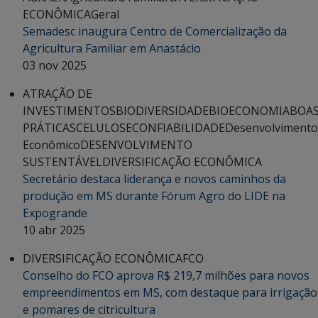
ECONÔMICA
Geral
Semadesc inaugura Centro de Comercialização da
Agricultura Familiar em Anastácio
03 nov 2025
ATRAÇÃO DE
INVESTIMENTOS
BIODIVERSIDADE
BIOECONOMIA
BOA
PRÁTICAS
CELULOSE
CONFIABILIDADE
Desenvolvimento
Econômico
DESENVOLVIMENTO
SUSTENTÁVEL
DIVERSIFICAÇÃO ECONÔMICA
Secretário destaca liderança e novos caminhos da
produção em MS durante Fórum Agro do LIDE na
Expogrande
10 abr 2025
DIVERSIFICAÇÃO ECONÔMICA
FCO
Conselho do FCO aprova R$ 219,7 milhões para novos
empreendimentos em MS, com destaque para irrigação
e pomares de citricultura