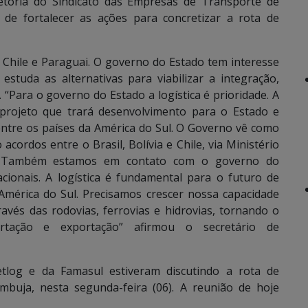
etoria do Sindicato das Empresas de Transporte de
o de fortalecer as ações para concretizar a rota de
a, Chile e Paraguai. O governo do Estado tem interesse
estuda as alternativas para viabilizar a integração,
 “Para o governo do Estado a logística é prioridade. A
 projeto que trará desenvolvimento para o Estado e
entre os países da América do Sul. O Governo vê como
cordos entre o Brasil, Bolívia e Chile, via Ministério
e. Também estamos em contato com o governo do
cionais. A logística é fundamental para o futuro de
América do Sul. Precisamos crescer nossa capacidade
ravés das rodovias, ferrovias e hidrovias, tornando o
rtação e exportação” afirmou o secretário de
tlog e da Famasul estiveram discutindo a rota de
buja, nesta segunda-feira (06). A reunião de hoje