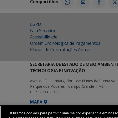
Compartilhe:
LGPD
Fala Servidor
Acessibilidade
Ordem Cronológica de Pagamentos
Planos de Contratações Anuais
SECRETARIA DE ESTADO DE MEIO AMBIENT
TECNOLOGIA E INOVAÇÃO
Avenida Desembargador José Nunes da Cunha s/n 
Parque dos Poderes - Campo Grande | MS
CEP.: 79031-310
MAPA
SETDIG | Secretaria-Executiva de Transf
Utilizamos cookies para permitir uma melhor experiência em noss