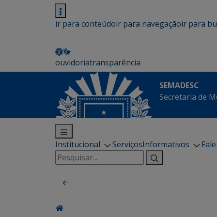
ir para conteúdo
ir para navegação
ir para b
ouvidoria
transparência
SEMADESC
Secretaria de M
Institucional
Serviços
Informativos
Fal
Pesquisar
por: