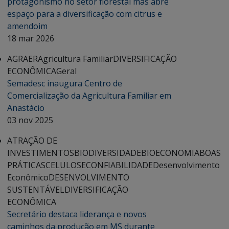
protagonismo no setor florestal mas abre
espaço para a diversificação com citrus e
amendoim
18 mar 2026
AGRAER
Agricultura Familiar
DIVERSIFICAÇÃO
ECONÔMICA
Geral
Semadesc inaugura Centro de
Comercialização da Agricultura Familiar em
Anastácio
03 nov 2025
ATRAÇÃO DE
INVESTIMENTOS
BIODIVERSIDADE
BIOECONOMIA
BOAS
PRÁTICAS
CELULOSE
CONFIABILIDADE
Desenvolvimento
Econômico
DESENVOLVIMENTO
SUSTENTÁVEL
DIVERSIFICAÇÃO
ECONÔMICA
Secretário destaca liderança e novos
caminhos da produção em MS durante