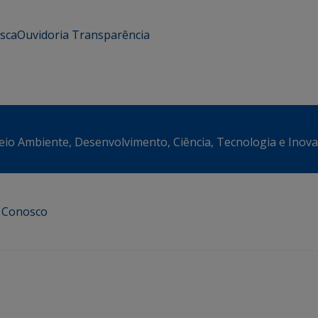
usca
Ouvidoria
Transparência
eio Ambiente, Desenvolvimento, Ciência, Tecnologia e Inov
e Conosco