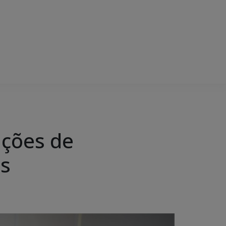
ações de
is