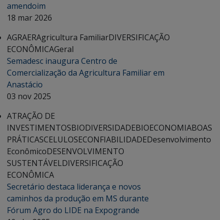
amendoim
18 mar 2026
AGRAER
Agricultura Familiar
DIVERSIFICAÇÃO
ECONÔMICA
Geral
Semadesc inaugura Centro de
Comercialização da Agricultura Familiar em
Anastácio
03 nov 2025
ATRAÇÃO DE
INVESTIMENTOS
BIODIVERSIDADE
BIOECONOMIA
BOAS
PRÁTICAS
CELULOSE
CONFIABILIDADE
Desenvolvimento
Econômico
DESENVOLVIMENTO
SUSTENTÁVEL
DIVERSIFICAÇÃO
ECONÔMICA
Secretário destaca liderança e novos
caminhos da produção em MS durante
Fórum Agro do LIDE na Expogrande