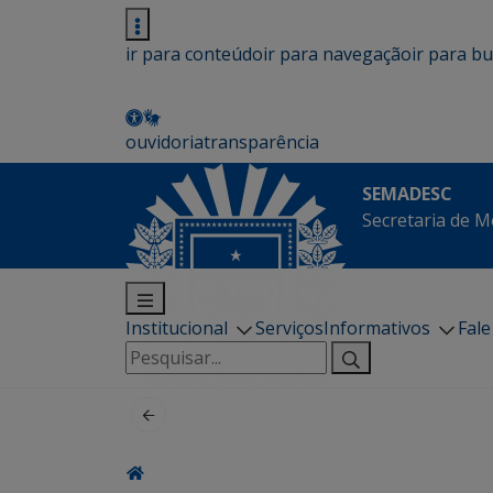
ir para conteúdo
ir para navegação
ir para b
ouvidoria
transparência
SEMADESC
Secretaria de M
Institucional
Serviços
Informativos
Fal
Pesquisar
por: