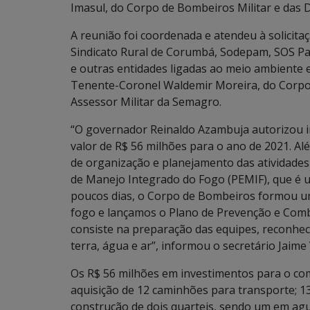
Imasul, do Corpo de Bombeiros Militar e das De
A reunião foi coordenada e atendeu à solicita
Sindicato Rural de Corumbá, Sodepam, SOS Pan
e outras entidades ligadas ao meio ambiente
Tenente-Coronel Waldemir Moreira, do Corpo
Assessor Militar da Semagro.
“O governador Reinaldo Azambuja autorizou 
valor de R$ 56 milhões para o ano de 2021. Al
de organização e planejamento das atividade
de Manejo Integrado do Fogo (PEMIF), que é 
poucos dias, o Corpo de Bombeiros formou u
fogo e lançamos o Plano de Prevenção e Comba
consiste na preparação das equipes, reconhec
terra, água e ar”, informou o secretário Jaime
Os R$ 56 milhões em investimentos para o com
aquisição de 12 caminhões para transporte; 1
construção de dois quarteis, sendo um em ag