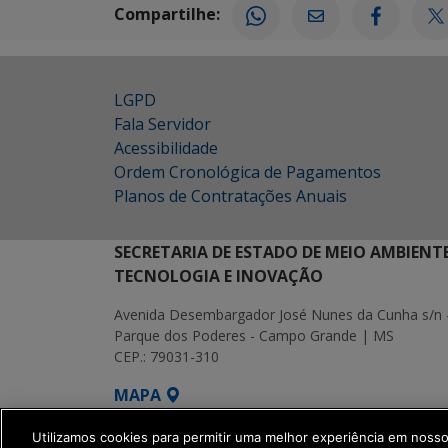
Compartilhe:
LGPD
Fala Servidor
Acessibilidade
Ordem Cronológica de Pagamentos
Planos de Contratações Anuais
SECRETARIA DE ESTADO DE MEIO AMBIENT
TECNOLOGIA E INOVAÇÃO
Avenida Desembargador José Nunes da Cunha s/n 
Parque dos Poderes - Campo Grande | MS
CEP.: 79031-310
MAPA
SETDIG | Secretaria-Executiva de Transf
Utilizamos cookies para permitir uma melhor experiência em noss