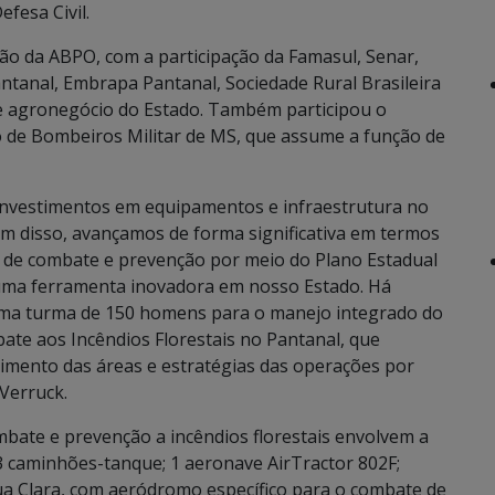
fesa Civil.
ção da ABPO, com a participação da Famasul, Senar,
tanal, Embrapa Pantanal, Sociedade Rural Brasileira
 e agronegócio do Estado. Também participou o
 de Bombeiros Militar de MS, que assume a função de
investimentos em equipamentos e infraestrutura no
ém disso, avançamos de forma significativa em termos
s de combate e prevenção por meio do Plano Estadual
uma ferramenta inovadora em nosso Estado. Há
ma turma de 150 homens para o manejo integrado do
te aos Incêndios Florestais no Pantanal, que
imento das áreas e estratégias das operações por
 Verruck.
bate e prevenção a incêndios florestais envolvem a
3 caminhões-tanque; 1 aeronave AirTractor 802F;
ua Clara, com aeródromo específico para o combate de