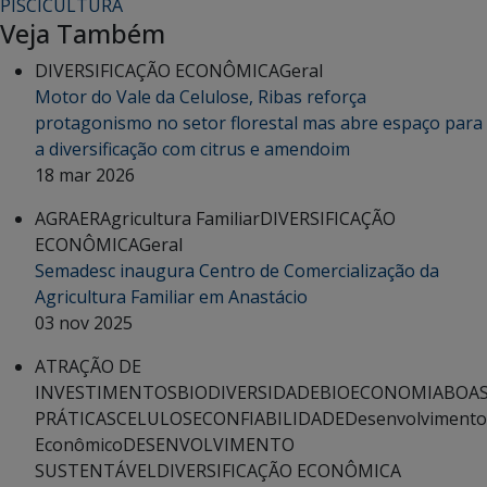
PISCICULTURA
Veja Também
DIVERSIFICAÇÃO ECONÔMICA
Geral
Motor do Vale da Celulose, Ribas reforça
protagonismo no setor florestal mas abre espaço para
a diversificação com citrus e amendoim
18 mar 2026
AGRAER
Agricultura Familiar
DIVERSIFICAÇÃO
ECONÔMICA
Geral
Semadesc inaugura Centro de Comercialização da
Agricultura Familiar em Anastácio
03 nov 2025
ATRAÇÃO DE
INVESTIMENTOS
BIODIVERSIDADE
BIOECONOMIA
BOA
PRÁTICAS
CELULOSE
CONFIABILIDADE
Desenvolvimento
Econômico
DESENVOLVIMENTO
SUSTENTÁVEL
DIVERSIFICAÇÃO ECONÔMICA