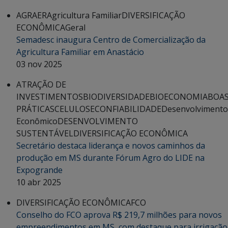
AGRAER
Agricultura Familiar
DIVERSIFICAÇÃO
ECONÔMICA
Geral
Semadesc inaugura Centro de Comercialização da
Agricultura Familiar em Anastácio
03 nov 2025
ATRAÇÃO DE
INVESTIMENTOS
BIODIVERSIDADE
BIOECONOMIA
BOA
PRÁTICAS
CELULOSE
CONFIABILIDADE
Desenvolvimento
Econômico
DESENVOLVIMENTO
SUSTENTÁVEL
DIVERSIFICAÇÃO ECONÔMICA
Secretário destaca liderança e novos caminhos da
produção em MS durante Fórum Agro do LIDE na
Expogrande
10 abr 2025
DIVERSIFICAÇÃO ECONÔMICA
FCO
Conselho do FCO aprova R$ 219,7 milhões para novos
empreendimentos em MS, com destaque para irrigação