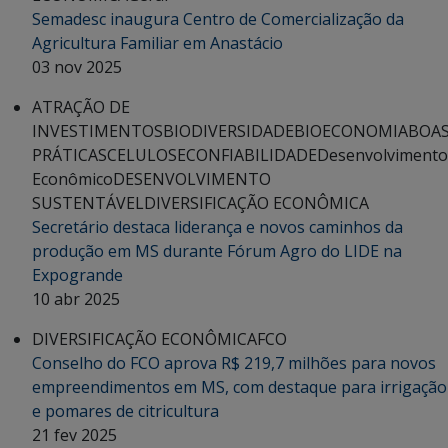
Semadesc inaugura Centro de Comercialização da
Agricultura Familiar em Anastácio
03 nov 2025
ATRAÇÃO DE
INVESTIMENTOS
BIODIVERSIDADE
BIOECONOMIA
BOA
PRÁTICAS
CELULOSE
CONFIABILIDADE
Desenvolvimento
Econômico
DESENVOLVIMENTO
SUSTENTÁVEL
DIVERSIFICAÇÃO ECONÔMICA
Secretário destaca liderança e novos caminhos da
produção em MS durante Fórum Agro do LIDE na
Expogrande
10 abr 2025
DIVERSIFICAÇÃO ECONÔMICA
FCO
Conselho do FCO aprova R$ 219,7 milhões para novos
empreendimentos em MS, com destaque para irrigação
e pomares de citricultura
21 fev 2025