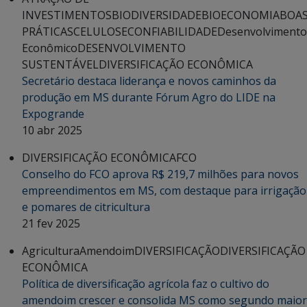
INVESTIMENTOS
BIODIVERSIDADE
BIOECONOMIA
BOA
PRÁTICAS
CELULOSE
CONFIABILIDADE
Desenvolvimento
Econômico
DESENVOLVIMENTO
SUSTENTÁVEL
DIVERSIFICAÇÃO ECONÔMICA
Secretário destaca liderança e novos caminhos da
produção em MS durante Fórum Agro do LIDE na
Expogrande
10 abr 2025
DIVERSIFICAÇÃO ECONÔMICA
FCO
Conselho do FCO aprova R$ 219,7 milhões para novos
empreendimentos em MS, com destaque para irrigação
e pomares de citricultura
21 fev 2025
Agricultura
Amendoim
DIVERSIFICAÇÃO
DIVERSIFICAÇÃO
ECONÔMICA
Política de diversificação agrícola faz o cultivo do
amendoim crescer e consolida MS como segundo maior