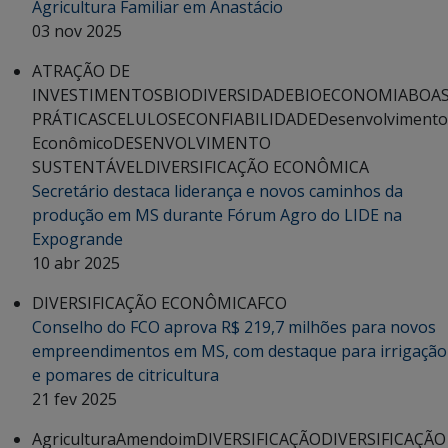
Agricultura Familiar em Anastácio
03 nov 2025
ATRAÇÃO DE
INVESTIMENTOS
BIODIVERSIDADE
BIOECONOMIA
BOA
PRÁTICAS
CELULOSE
CONFIABILIDADE
Desenvolvimento
Econômico
DESENVOLVIMENTO
SUSTENTÁVEL
DIVERSIFICAÇÃO ECONÔMICA
Secretário destaca liderança e novos caminhos da
produção em MS durante Fórum Agro do LIDE na
Expogrande
10 abr 2025
DIVERSIFICAÇÃO ECONÔMICA
FCO
Conselho do FCO aprova R$ 219,7 milhões para novos
empreendimentos em MS, com destaque para irrigação
e pomares de citricultura
21 fev 2025
Agricultura
Amendoim
DIVERSIFICAÇÃO
DIVERSIFICAÇÃO