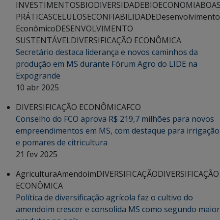
INVESTIMENTOS
BIODIVERSIDADE
BIOECONOMIA
BOA
PRÁTICAS
CELULOSE
CONFIABILIDADE
Desenvolvimento
Econômico
DESENVOLVIMENTO
SUSTENTÁVEL
DIVERSIFICAÇÃO ECONÔMICA
Secretário destaca liderança e novos caminhos da
produção em MS durante Fórum Agro do LIDE na
Expogrande
10 abr 2025
DIVERSIFICAÇÃO ECONÔMICA
FCO
Conselho do FCO aprova R$ 219,7 milhões para novos
empreendimentos em MS, com destaque para irrigação
e pomares de citricultura
21 fev 2025
Agricultura
Amendoim
DIVERSIFICAÇÃO
DIVERSIFICAÇÃO
ECONÔMICA
Política de diversificação agrícola faz o cultivo do
amendoim crescer e consolida MS como segundo maior