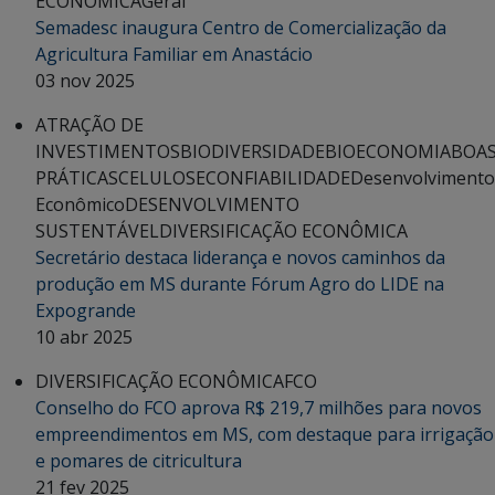
ECONÔMICA
Geral
Semadesc inaugura Centro de Comercialização da
Agricultura Familiar em Anastácio
03 nov 2025
ATRAÇÃO DE
INVESTIMENTOS
BIODIVERSIDADE
BIOECONOMIA
BOA
PRÁTICAS
CELULOSE
CONFIABILIDADE
Desenvolvimento
Econômico
DESENVOLVIMENTO
SUSTENTÁVEL
DIVERSIFICAÇÃO ECONÔMICA
Secretário destaca liderança e novos caminhos da
produção em MS durante Fórum Agro do LIDE na
Expogrande
10 abr 2025
DIVERSIFICAÇÃO ECONÔMICA
FCO
Conselho do FCO aprova R$ 219,7 milhões para novos
empreendimentos em MS, com destaque para irrigação
e pomares de citricultura
21 fev 2025