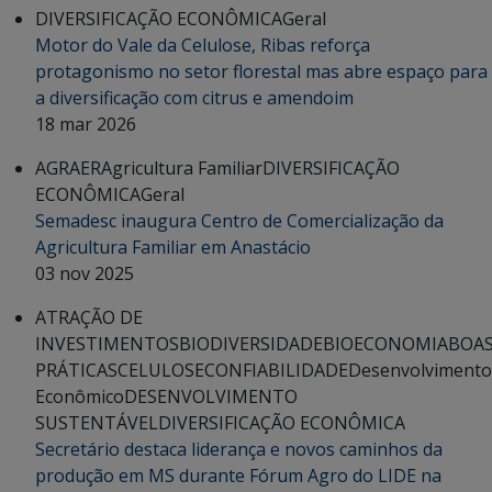
DIVERSIFICAÇÃO ECONÔMICA
Geral
Motor do Vale da Celulose, Ribas reforça
protagonismo no setor florestal mas abre espaço para
a diversificação com citrus e amendoim
18 mar 2026
AGRAER
Agricultura Familiar
DIVERSIFICAÇÃO
ECONÔMICA
Geral
Semadesc inaugura Centro de Comercialização da
Agricultura Familiar em Anastácio
03 nov 2025
ATRAÇÃO DE
INVESTIMENTOS
BIODIVERSIDADE
BIOECONOMIA
BOA
PRÁTICAS
CELULOSE
CONFIABILIDADE
Desenvolvimento
Econômico
DESENVOLVIMENTO
SUSTENTÁVEL
DIVERSIFICAÇÃO ECONÔMICA
Secretário destaca liderança e novos caminhos da
produção em MS durante Fórum Agro do LIDE na