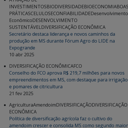
INVESTIMENTOS
BIODIVERSIDADE
BIOECONOMIA
BOA
PRÁTICAS
CELULOSE
CONFIABILIDADE
Desenvolvimento
Econômico
DESENVOLVIMENTO
SUSTENTÁVEL
DIVERSIFICAÇÃO ECONÔMICA
Secretário destaca liderança e novos caminhos da
produção em MS durante Fórum Agro do LIDE na
Expogrande
10 abr 2025
DIVERSIFICAÇÃO ECONÔMICA
FCO
Conselho do FCO aprova R$ 219,7 milhões para novos
empreendimentos em MS, com destaque para irrigação
e pomares de citricultura
21 fev 2025
Agricultura
Amendoim
DIVERSIFICAÇÃO
DIVERSIFICAÇÃO
ECONÔMICA
Política de diversificação agrícola faz o cultivo do
amendoim crescer e consolida MS como segundo maior