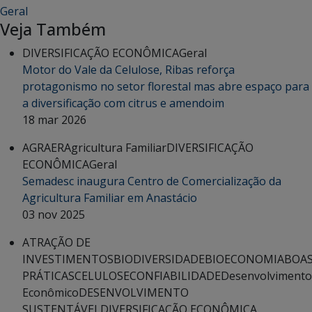
Geral
Veja Também
DIVERSIFICAÇÃO ECONÔMICA
Geral
Motor do Vale da Celulose, Ribas reforça
protagonismo no setor florestal mas abre espaço para
a diversificação com citrus e amendoim
18 mar 2026
AGRAER
Agricultura Familiar
DIVERSIFICAÇÃO
ECONÔMICA
Geral
Semadesc inaugura Centro de Comercialização da
Agricultura Familiar em Anastácio
03 nov 2025
ATRAÇÃO DE
INVESTIMENTOS
BIODIVERSIDADE
BIOECONOMIA
BOA
PRÁTICAS
CELULOSE
CONFIABILIDADE
Desenvolvimento
Econômico
DESENVOLVIMENTO
SUSTENTÁVEL
DIVERSIFICAÇÃO ECONÔMICA