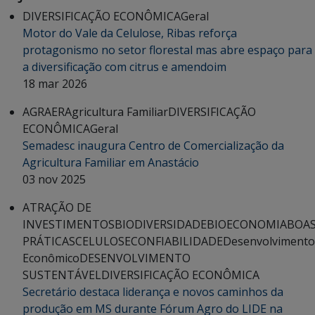
DIVERSIFICAÇÃO ECONÔMICA
Geral
Motor do Vale da Celulose, Ribas reforça
protagonismo no setor florestal mas abre espaço para
a diversificação com citrus e amendoim
18 mar 2026
AGRAER
Agricultura Familiar
DIVERSIFICAÇÃO
ECONÔMICA
Geral
Semadesc inaugura Centro de Comercialização da
Agricultura Familiar em Anastácio
03 nov 2025
ATRAÇÃO DE
INVESTIMENTOS
BIODIVERSIDADE
BIOECONOMIA
BOA
PRÁTICAS
CELULOSE
CONFIABILIDADE
Desenvolvimento
Econômico
DESENVOLVIMENTO
SUSTENTÁVEL
DIVERSIFICAÇÃO ECONÔMICA
Secretário destaca liderança e novos caminhos da
produção em MS durante Fórum Agro do LIDE na