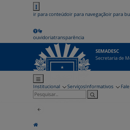
ir para conteúdo
ir para navegação
ir para b
ouvidoria
transparência
SEMADESC
Secretaria de M
Institucional
Serviços
Informativos
Fal
Pesquisar
por: