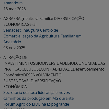
amendoim
18 mar 2026
AGRAER
Agricultura Familiar
DIVERSIFICAÇÃO
ECONÔMICA
Geral
Semadesc inaugura Centro de
Comercialização da Agricultura Familiar em
Anastácio
03 nov 2025
ATRAÇÃO DE
INVESTIMENTOS
BIODIVERSIDADE
BIOECONOMIA
BOAS
PRÁTICAS
CELULOSE
CONFIABILIDADE
Desenvolvimento
Econômico
DESENVOLVIMENTO
SUSTENTÁVEL
DIVERSIFICAÇÃO
ECONÔMICA
Secretário destaca liderança e novos
caminhos da produção em MS durante
Fórum Agro do LIDE na Expogrande