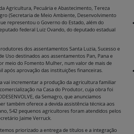
da Agricultura, Pecuária e Abastecimento, Tereza
magro (Secretaria de Meio Ambiente, Desenvolvimento
 que representou o Governo do Estado, além do
 deputado federal Luiz Ovando, do deputado estadual
 produtores dos assentamentos Santa Luzia, Sucesso e
 de Uso destinados aos assentamentos Pan, Pana e
por meio do Fomento Mulher, num valor de mais de
 após aprovação das instituições financeiras.
a vai incrementar a produção da agricultura familiar
 comercialização na Casa do Produtor, cuja obra foi
 PRODESENVOLVE, da Semagro, que anunciamos
aer também oferece a devida assistência técnica aos
no, 542 pequenos agricultores foram atendidos pelos
cretário Jaime Verruck.
temos priorizado a entrega de títulos e a integração