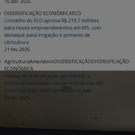
10 abr 2025
DIVERSIFICAÇÃO ECONÔMICA
FCO
Conselho do FCO aprova R$ 219,7 milhões
para novos empreendimentos em MS, com
destaque para irrigação e pomares de
citricultura
21 fev 2025
Agricultura
Amendoim
DIVERSIFICAÇÃO
DIVERSIFICAÇÃO
ECONÔMICA
Política de diversificação agrícola faz o
cultivo do amendoim crescer e consolida MS
como segundo maior produtor no país
24 jan 2025