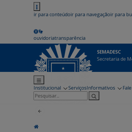
ir para conteúdo
ir para navegação
ir para b
ouvidoria
transparência
SEMADESC
Secretaria de M
Institucional
Serviços
Informativos
Fal
Pesquisar
por: