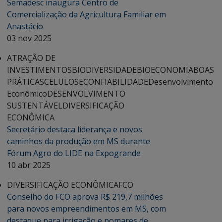
Semadesc inaugura Centro de
Comercialização da Agricultura Familiar em
Anastácio
03 nov 2025
ATRAÇÃO DE
INVESTIMENTOS
BIODIVERSIDADE
BIOECONOMIA
BOAS
PRÁTICAS
CELULOSE
CONFIABILIDADE
Desenvolvimento
Econômico
DESENVOLVIMENTO
SUSTENTÁVEL
DIVERSIFICAÇÃO
ECONÔMICA
Secretário destaca liderança e novos
caminhos da produção em MS durante
Fórum Agro do LIDE na Expogrande
10 abr 2025
DIVERSIFICAÇÃO ECONÔMICA
FCO
Conselho do FCO aprova R$ 219,7 milhões
para novos empreendimentos em MS, com
destaque para irrigação e pomares de