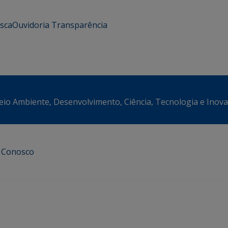
usca
Ouvidoria
Transparência
eio Ambiente, Desenvolvimento, Ciência, Tecnologia e Inov
e Conosco