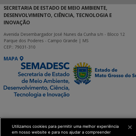
SECRETARIA DE ESTADO DE MEIO AMBIENTE,
DESENVOLVIMENTO, CIÊNCIA, TECNOLOGIA E
INOVAÇÃO
Avenida Desembargador José Nunes da Cunha s/n - Bloco 12
Parque dos Poderes - Campo Grande | MS
CEP.: 79031-310
MAPA
SETDIG | Secretaria-
Executiva de
Transformação Digital
Utilizamos cookies para permitir uma melhor experiência
em nosso website e para nos ajudar a compreender
get_footer();