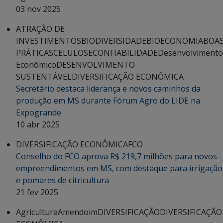
03 nov 2025
ATRAÇÃO DE
INVESTIMENTOS
BIODIVERSIDADE
BIOECONOMIA
BOA
PRÁTICAS
CELULOSE
CONFIABILIDADE
Desenvolvimento
Econômico
DESENVOLVIMENTO
SUSTENTÁVEL
DIVERSIFICAÇÃO ECONÔMICA
Secretário destaca liderança e novos caminhos da
produção em MS durante Fórum Agro do LIDE na
Expogrande
10 abr 2025
DIVERSIFICAÇÃO ECONÔMICA
FCO
Conselho do FCO aprova R$ 219,7 milhões para novos
empreendimentos em MS, com destaque para irrigação
e pomares de citricultura
21 fev 2025
Agricultura
Amendoim
DIVERSIFICAÇÃO
DIVERSIFICAÇÃO