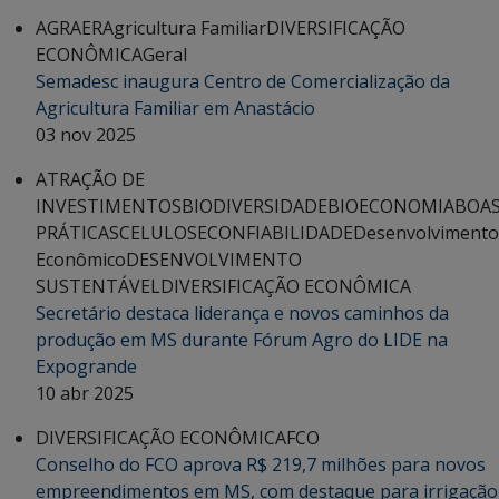
AGRAER
Agricultura Familiar
DIVERSIFICAÇÃO
ECONÔMICA
Geral
Semadesc inaugura Centro de Comercialização da
Agricultura Familiar em Anastácio
03 nov 2025
ATRAÇÃO DE
INVESTIMENTOS
BIODIVERSIDADE
BIOECONOMIA
BOA
PRÁTICAS
CELULOSE
CONFIABILIDADE
Desenvolvimento
Econômico
DESENVOLVIMENTO
SUSTENTÁVEL
DIVERSIFICAÇÃO ECONÔMICA
Secretário destaca liderança e novos caminhos da
produção em MS durante Fórum Agro do LIDE na
Expogrande
10 abr 2025
DIVERSIFICAÇÃO ECONÔMICA
FCO
Conselho do FCO aprova R$ 219,7 milhões para novos
empreendimentos em MS, com destaque para irrigação