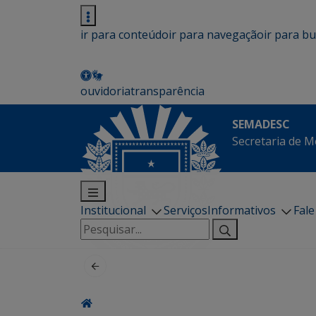
ir para conteúdo
ir para navegação
ir para b
ouvidoria
transparência
SEMADESC
Secretaria de M
Institucional
Serviços
Informativos
Fal
Pesquisar
por: