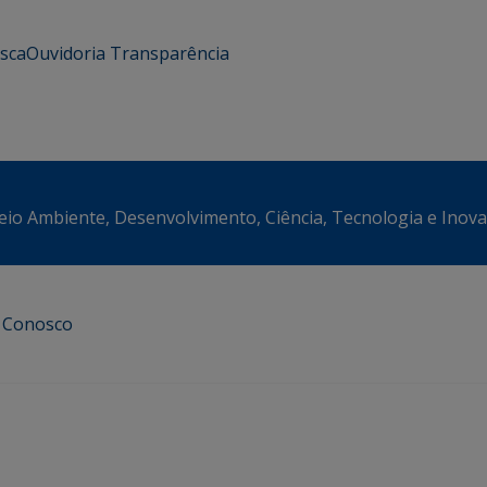
usca
Ouvidoria
Transparência
eio Ambiente, Desenvolvimento, Ciência, Tecnologia e Inov
e Conosco