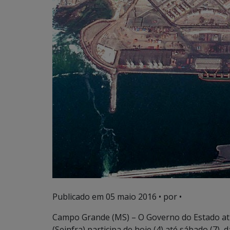
Publicado em
05 maio 2016
• por •
Campo Grande (MS) – O Governo do Estado atr
(Seinfra) participa de hoje (4) até sábado (7)