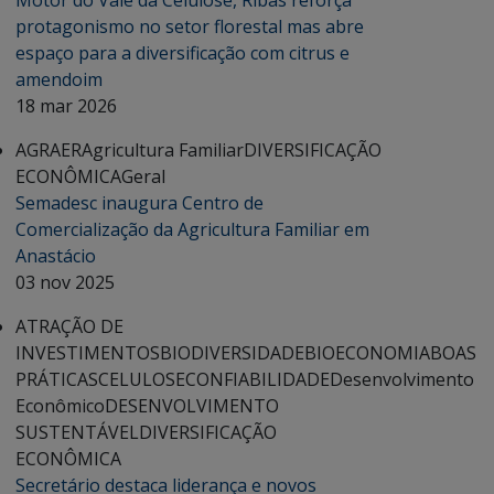
Motor do Vale da Celulose, Ribas reforça
protagonismo no setor florestal mas abre
espaço para a diversificação com citrus e
amendoim
18 mar 2026
AGRAER
Agricultura Familiar
DIVERSIFICAÇÃO
ECONÔMICA
Geral
Semadesc inaugura Centro de
Comercialização da Agricultura Familiar em
Anastácio
03 nov 2025
ATRAÇÃO DE
INVESTIMENTOS
BIODIVERSIDADE
BIOECONOMIA
BOAS
PRÁTICAS
CELULOSE
CONFIABILIDADE
Desenvolvimento
Econômico
DESENVOLVIMENTO
SUSTENTÁVEL
DIVERSIFICAÇÃO
ECONÔMICA
Secretário destaca liderança e novos