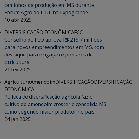
caminhos da produção em MS durante
Fórum Agro do LIDE na Expogrande
10 abr 2025
DIVERSIFICAÇÃO ECONÔMICA
FCO
Conselho do FCO aprova R$ 219,7 milhões
para novos empreendimentos em MS, com
destaque para irrigação e pomares de
citricultura
21 fev 2025
Agricultura
Amendoim
DIVERSIFICAÇÃO
DIVERSIFICAÇÃO
ECONÔMICA
Política de diversificação agrícola faz o
cultivo do amendoim crescer e consolida MS
como segundo maior produtor no país
24 jan 2025