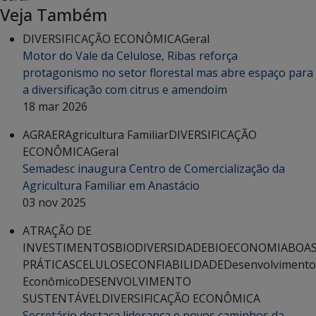
Veja Também
DIVERSIFICAÇÃO ECONÔMICA
Geral
Motor do Vale da Celulose, Ribas reforça
protagonismo no setor florestal mas abre espaço para
a diversificação com citrus e amendoim
18 mar 2026
AGRAER
Agricultura Familiar
DIVERSIFICAÇÃO
ECONÔMICA
Geral
Semadesc inaugura Centro de Comercialização da
Agricultura Familiar em Anastácio
03 nov 2025
ATRAÇÃO DE
INVESTIMENTOS
BIODIVERSIDADE
BIOECONOMIA
BOA
PRÁTICAS
CELULOSE
CONFIABILIDADE
Desenvolvimento
Econômico
DESENVOLVIMENTO
SUSTENTÁVEL
DIVERSIFICAÇÃO ECONÔMICA
Secretário destaca liderança e novos caminhos da