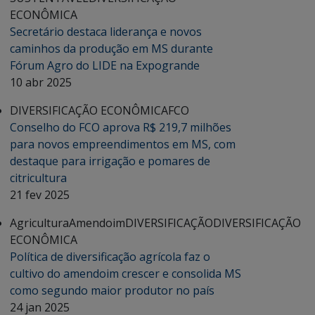
ECONÔMICA
Secretário destaca liderança e novos
caminhos da produção em MS durante
Fórum Agro do LIDE na Expogrande
10 abr 2025
DIVERSIFICAÇÃO ECONÔMICA
FCO
Conselho do FCO aprova R$ 219,7 milhões
para novos empreendimentos em MS, com
destaque para irrigação e pomares de
citricultura
21 fev 2025
Agricultura
Amendoim
DIVERSIFICAÇÃO
DIVERSIFICAÇÃO
ECONÔMICA
Política de diversificação agrícola faz o
cultivo do amendoim crescer e consolida MS
como segundo maior produtor no país
24 jan 2025