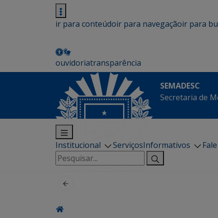
ir para conteúdo
ir para navegação
ir para b
ouvidoria
transparência
SEMADESC
Secretaria de M
Institucional
Serviços
Informativos
Fal
Pesquisar
por: