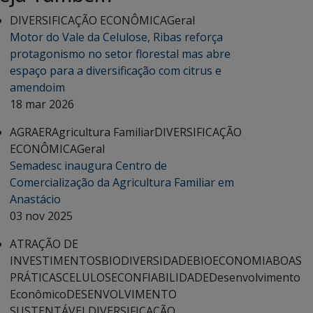
DIVERSIFICAÇÃO ECONÔMICA
Geral
Motor do Vale da Celulose, Ribas reforça
protagonismo no setor florestal mas abre
espaço para a diversificação com citrus e
amendoim
18 mar 2026
AGRAER
Agricultura Familiar
DIVERSIFICAÇÃO
ECONÔMICA
Geral
Semadesc inaugura Centro de
Comercialização da Agricultura Familiar em
Anastácio
03 nov 2025
ATRAÇÃO DE
INVESTIMENTOS
BIODIVERSIDADE
BIOECONOMIA
BOAS
PRÁTICAS
CELULOSE
CONFIABILIDADE
Desenvolvimento
Econômico
DESENVOLVIMENTO
SUSTENTÁVEL
DIVERSIFICAÇÃO