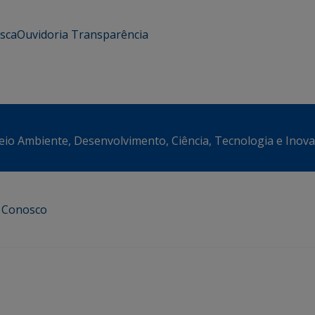
usca
Ouvidoria
Transparência
eio Ambiente, Desenvolvimento, Ciência, Tecnologia e Inov
e Conosco