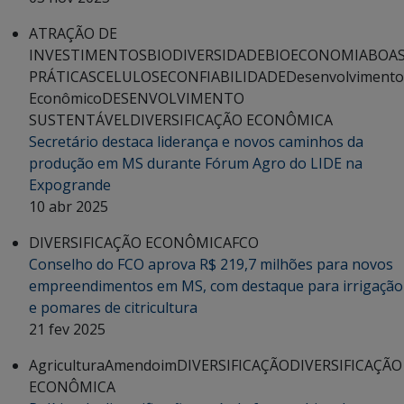
ATRAÇÃO DE
INVESTIMENTOS
BIODIVERSIDADE
BIOECONOMIA
BOA
PRÁTICAS
CELULOSE
CONFIABILIDADE
Desenvolvimento
Econômico
DESENVOLVIMENTO
SUSTENTÁVEL
DIVERSIFICAÇÃO ECONÔMICA
Secretário destaca liderança e novos caminhos da
produção em MS durante Fórum Agro do LIDE na
Expogrande
10 abr 2025
DIVERSIFICAÇÃO ECONÔMICA
FCO
Conselho do FCO aprova R$ 219,7 milhões para novos
empreendimentos em MS, com destaque para irrigação
e pomares de citricultura
21 fev 2025
Agricultura
Amendoim
DIVERSIFICAÇÃO
DIVERSIFICAÇÃO
ECONÔMICA