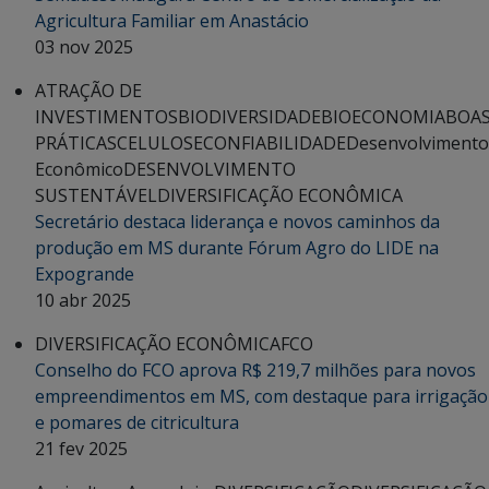
Agricultura Familiar em Anastácio
03 nov 2025
ATRAÇÃO DE
INVESTIMENTOS
BIODIVERSIDADE
BIOECONOMIA
BOA
PRÁTICAS
CELULOSE
CONFIABILIDADE
Desenvolvimento
Econômico
DESENVOLVIMENTO
SUSTENTÁVEL
DIVERSIFICAÇÃO ECONÔMICA
Secretário destaca liderança e novos caminhos da
produção em MS durante Fórum Agro do LIDE na
Expogrande
10 abr 2025
DIVERSIFICAÇÃO ECONÔMICA
FCO
Conselho do FCO aprova R$ 219,7 milhões para novos
empreendimentos em MS, com destaque para irrigação
e pomares de citricultura
21 fev 2025