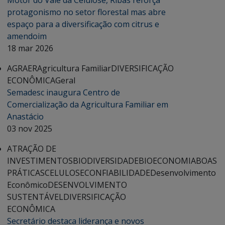
Motor do Vale da Celulose, Ribas reforça
protagonismo no setor florestal mas abre
espaço para a diversificação com citrus e
amendoim
18 mar 2026
AGRAER
Agricultura Familiar
DIVERSIFICAÇÃO
ECONÔMICA
Geral
Semadesc inaugura Centro de
Comercialização da Agricultura Familiar em
Anastácio
03 nov 2025
ATRAÇÃO DE
INVESTIMENTOS
BIODIVERSIDADE
BIOECONOMIA
BOAS
PRÁTICAS
CELULOSE
CONFIABILIDADE
Desenvolvimento
Econômico
DESENVOLVIMENTO
SUSTENTÁVEL
DIVERSIFICAÇÃO
ECONÔMICA
Secretário destaca liderança e novos