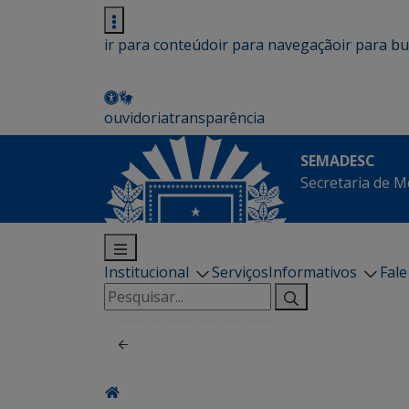
ir para conteúdo
ir para navegação
ir para b
ouvidoria
transparência
SEMADESC
Secretaria de M
Institucional
Serviços
Informativos
Fal
Pesquisar
por: