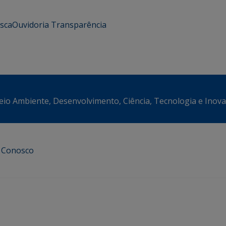
usca
Ouvidoria
Transparência
eio Ambiente, Desenvolvimento, Ciência, Tecnologia e Inov
e Conosco