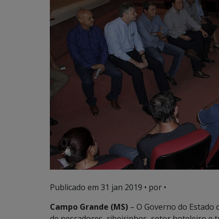
Publicado em
31 jan 2019
• por •
Campo Grande (MS)
– O Governo do Estado di
de pescadores, ribeirinhos, setor hoteleiro e 