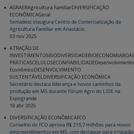
AGRAER
Agricultura Familiar
DIVERSIFICAÇÃO
ECONÔMICA
Geral
Semadesc inaugura Centro de Comercialização da
Agricultura Familiar em Anastácio
03 nov 2025
ATRAÇÃO DE
INVESTIMENTOS
BIODIVERSIDADE
BIOECONOMIA
BOA
PRÁTICAS
CELULOSE
CONFIABILIDADE
Desenvolvimento
Econômico
DESENVOLVIMENTO
SUSTENTÁVEL
DIVERSIFICAÇÃO ECONÔMICA
Secretário destaca liderança e novos caminhos da
produção em MS durante Fórum Agro do LIDE na
Expogrande
10 abr 2025
DIVERSIFICAÇÃO ECONÔMICA
FCO
Conselho do FCO aprova R$ 219,7 milhões para novos
empreendimentos em MS, com destaque para irrigação