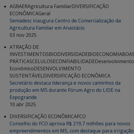
AGRAER
Agricultura Familiar
DIVERSIFICAÇÃO
ECONÔMICA
Geral
Semadesc inaugura Centro de Comercialização da
Agricultura Familiar em Anastácio
03 nov 2025
ATRAÇÃO DE
INVESTIMENTOS
BIODIVERSIDADE
BIOECONOMIA
BOA
PRÁTICAS
CELULOSE
CONFIABILIDADE
Desenvolvimento
Econômico
DESENVOLVIMENTO
SUSTENTÁVEL
DIVERSIFICAÇÃO ECONÔMICA
Secretário destaca liderança e novos caminhos da
produção em MS durante Fórum Agro do LIDE na
Expogrande
10 abr 2025
DIVERSIFICAÇÃO ECONÔMICA
FCO
Conselho do FCO aprova R$ 219,7 milhões para novos
empreendimentos em MS, com destaque para irrigação