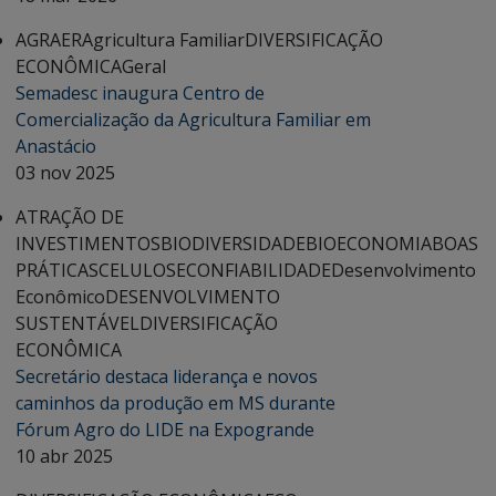
AGRAER
Agricultura Familiar
DIVERSIFICAÇÃO
ECONÔMICA
Geral
Semadesc inaugura Centro de
Comercialização da Agricultura Familiar em
Anastácio
03 nov 2025
ATRAÇÃO DE
INVESTIMENTOS
BIODIVERSIDADE
BIOECONOMIA
BOAS
PRÁTICAS
CELULOSE
CONFIABILIDADE
Desenvolvimento
Econômico
DESENVOLVIMENTO
SUSTENTÁVEL
DIVERSIFICAÇÃO
ECONÔMICA
Secretário destaca liderança e novos
caminhos da produção em MS durante
Fórum Agro do LIDE na Expogrande
10 abr 2025