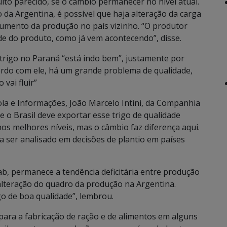
ito parecido, se o câmbio permanecer no nível atual.
a Argentina, é possível que haja alteração da carga
 aumento da produção no país vizinho. “O produtor
ade do produto, como já vem acontecendo”, disse.
 trigo no Paraná “está indo bem”, justamente por
ordo com ele, há um grande problema de qualidade,
 vai fluir”
cola e Informações, João Marcelo Intini, da Companhia
 o Brasil deve exportar esse trigo de qualidade
nos melhores níveis, mas o câmbio faz diferença aqui.
a ser analisado em decisões de plantio em países
b, permanece a tendência deficitária entre produção
alteração do quadro da produção na Argentina.
o de boa qualidade”, lembrou.
 para a fabricação de ração e de alimentos em alguns