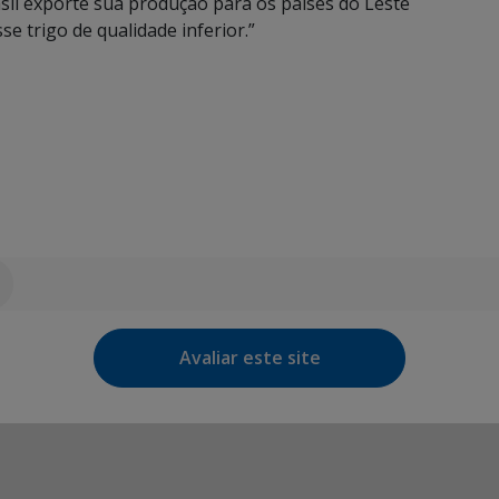
rasil exporte sua produção para os países do Leste
se trigo de qualidade inferior.”
Avaliar este site