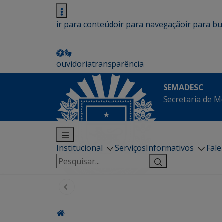
ir para conteúdo
ir para navegação
ir para b
ouvidoria
transparência
SEMADESC
Secretaria de M
Institucional
Serviços
Informativos
Fal
Pesquisar
por: