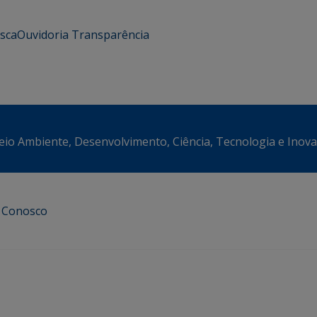
usca
Ouvidoria
Transparência
eio Ambiente, Desenvolvimento, Ciência, Tecnologia e Inov
e Conosco