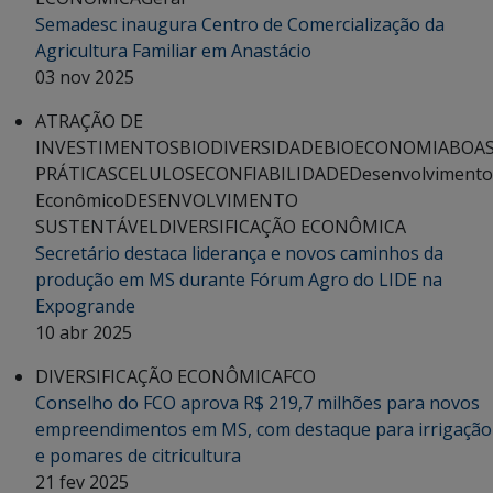
Semadesc inaugura Centro de Comercialização da
Agricultura Familiar em Anastácio
03 nov 2025
ATRAÇÃO DE
INVESTIMENTOS
BIODIVERSIDADE
BIOECONOMIA
BOA
PRÁTICAS
CELULOSE
CONFIABILIDADE
Desenvolvimento
Econômico
DESENVOLVIMENTO
SUSTENTÁVEL
DIVERSIFICAÇÃO ECONÔMICA
Secretário destaca liderança e novos caminhos da
produção em MS durante Fórum Agro do LIDE na
Expogrande
10 abr 2025
DIVERSIFICAÇÃO ECONÔMICA
FCO
Conselho do FCO aprova R$ 219,7 milhões para novos
empreendimentos em MS, com destaque para irrigação
e pomares de citricultura
21 fev 2025