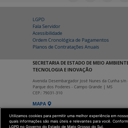
LGPD
Fala Servidor
Acessibilidade
Ordem Cronológica de Pagamentos
Planos de Contratações Anuais
SECRETARIA DE ESTADO DE MEIO AMBIENT
TECNOLOGIA E INOVAÇÃO
Avenida Desembargador José Nunes da Cunha s/n 
Parque dos Poderes - Campo Grande | MS
CEP.: 79031-310
MAPA
SETDIG | Secretaria-Executiva de Transf
Utilizamos cookies para permitir uma melhor experiência em noss
quais informações são mais úteis e relevantes para você. Confor
LGPD no Governo do Estado de Mato Grosso do Sul.