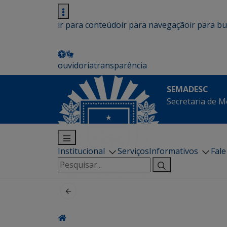
ir para conteúdo
ir para navegação
ir para b
ouvidoria
transparência
SEMADESC
Secretaria de M
Institucional
Serviços
Informativos
Fal
Pesquisar
por: