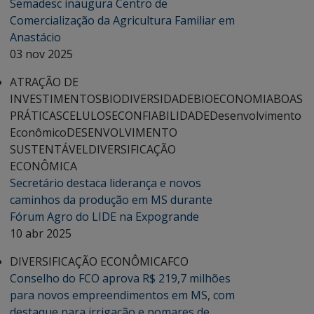
Semadesc inaugura Centro de
Comercialização da Agricultura Familiar em
Anastácio
03 nov 2025
ATRAÇÃO DE
INVESTIMENTOS
BIODIVERSIDADE
BIOECONOMIA
BOAS
PRÁTICAS
CELULOSE
CONFIABILIDADE
Desenvolvimento
Econômico
DESENVOLVIMENTO
SUSTENTÁVEL
DIVERSIFICAÇÃO
ECONÔMICA
Secretário destaca liderança e novos
caminhos da produção em MS durante
Fórum Agro do LIDE na Expogrande
10 abr 2025
DIVERSIFICAÇÃO ECONÔMICA
FCO
Conselho do FCO aprova R$ 219,7 milhões
para novos empreendimentos em MS, com
destaque para irrigação e pomares de