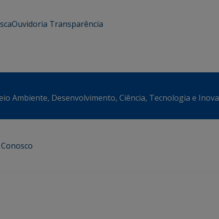
usca
Ouvidoria
Transparência
eio Ambiente, Desenvolvimento, Ciência, Tecnologia e Inov
e Conosco