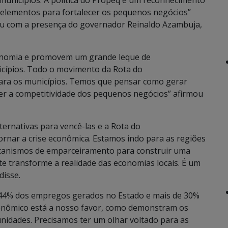
unicípios. A política do Propeq é um reconhecimento
 elementos para fortalecer os pequenos negócios”
ou com a presença do governador Reinaldo Azambuja,
onomia e promovem um grande leque de
icípios. Todo o movimento da Rota do
ara os municípios. Temos que pensar como gerar
er a competitividade dos pequenos negócios” afirmou
lternativas para vencê-las e a Rota do
rnar a crise econômica. Estamos indo para as regiões
mecanismos de emparceiramento para construir uma
e transforme a realidade das economias locais. É um
disse.
44% dos empregos gerados no Estado e mais de 30%
conômico está a nosso favor, como demonstram os
nidades. Precisamos ter um olhar voltado para as