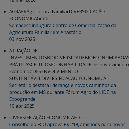
AGRAER
Agricultura Familiar
DIVERSIFICAÇÃO
ECONÔMICA
Geral
Semadesc inaugura Centro de Comercialização da
Agricultura Familiar em Anastácio
03 nov 2025
ATRAÇÃO DE
INVESTIMENTOS
BIODIVERSIDADE
BIOECONOMIA
BOA
PRÁTICAS
CELULOSE
CONFIABILIDADE
Desenvolvimento
Econômico
DESENVOLVIMENTO
SUSTENTÁVEL
DIVERSIFICAÇÃO ECONÔMICA
Secretário destaca liderança e novos caminhos da
produção em MS durante Fórum Agro do LIDE na
Expogrande
10 abr 2025
DIVERSIFICAÇÃO ECONÔMICA
FCO
Conselho do FCO aprova R$ 219,7 milhões para novos