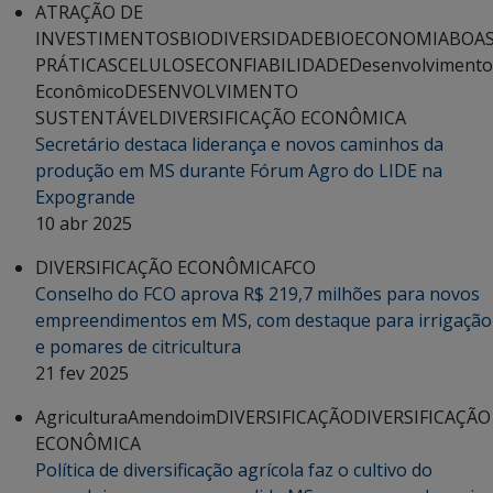
ATRAÇÃO DE
INVESTIMENTOS
BIODIVERSIDADE
BIOECONOMIA
BOA
PRÁTICAS
CELULOSE
CONFIABILIDADE
Desenvolvimento
Econômico
DESENVOLVIMENTO
SUSTENTÁVEL
DIVERSIFICAÇÃO ECONÔMICA
Secretário destaca liderança e novos caminhos da
produção em MS durante Fórum Agro do LIDE na
Expogrande
10 abr 2025
DIVERSIFICAÇÃO ECONÔMICA
FCO
Conselho do FCO aprova R$ 219,7 milhões para novos
empreendimentos em MS, com destaque para irrigação
e pomares de citricultura
21 fev 2025
Agricultura
Amendoim
DIVERSIFICAÇÃO
DIVERSIFICAÇÃO
ECONÔMICA
Política de diversificação agrícola faz o cultivo do